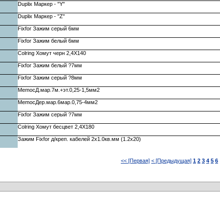
Duplix Маркер - "Y"
Duplix Маркер - "Z"
Fixfor Зажим серый 6мм
Fixfor Зажим белый 6мм
Colring Хомут черн 2,4X140
Fixfor Зажим белый ?7мм
Fixfor Зажим серый ?8мм
MemocД.мар.7м.+эт.0,25-1,5мм2
MemocДер.мар.6мар.0,75-4мм2
Fixfor Зажим серый ?7мм
Colring Хомут бесцвет 2,4X180
Зажим Fixfor д/креп. кабелей 2х1.0кв.мм (1.2х20)
<< [Первая]
< [Предыдущая]
1
2
3
4
5
6