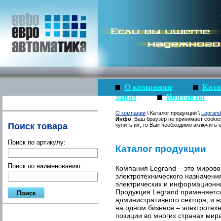
О компании
Ката
заказ
Контакты
О компании
\ Каталог продукции \
Legrand
Инфо
: Ваш браузер не принимает cookie
Поиск товара
купить их, то Вам необходимо включить c
Поиск по артикулу:
Каталог продукции
Поиск по наименованию:
Компания Legrand – это мирово
электротехнического назначени
электрических и информационн
Продукция Legrand применяется
административного сектора, и 
на одном бизнесе – электротех
позиции во многих странах мир