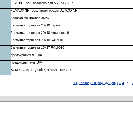
FE2CPE Торц. изолятор для MA2,5/5.2CPE
FEMAD3 NF Торц. изолятор для D...ADO.NF
Коробка монтажная 85мм
Заглушка торцевая 20х10 серый
Заглушка торцевая 20х10 коричневый
Заглушка торцевая 20х10 RAL9016
Заглушка торцевая 15х17 RAL9016
предохранитель 10А
предохранитель 16А
SCM 6 Раздел. цепей для M4/6 - M10/10
<< [Первая]
< [Предыдущая]
1
2
3
4