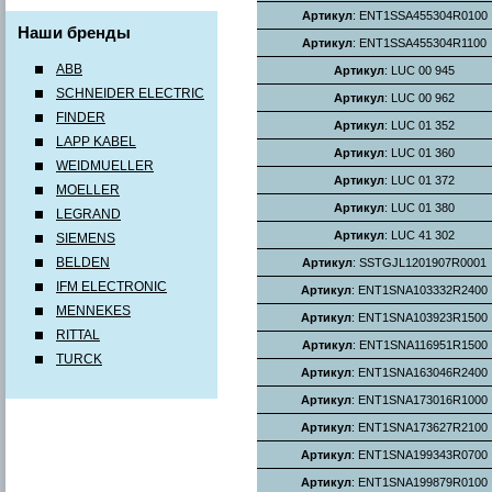
Артикул
: ENT1SSA455304R0100
Наши бренды
Артикул
: ENT1SSA455304R1100
ABB
Артикул
: LUC 00 945
SCHNEIDER ELECTRIC
Артикул
: LUC 00 962
FINDER
Артикул
: LUC 01 352
LAPP KABEL
Артикул
: LUC 01 360
WEIDMUELLER
Артикул
: LUC 01 372
MOELLER
Артикул
: LUC 01 380
LEGRAND
Артикул
: LUC 41 302
SIEMENS
BELDEN
Артикул
: SSTGJL1201907R0001
IFM ELECTRONIC
Артикул
: ENT1SNA103332R2400
MENNEKES
Артикул
: ENT1SNA103923R1500
RITTAL
Артикул
: ENT1SNA116951R1500
TURCK
Артикул
: ENT1SNA163046R2400
Артикул
: ENT1SNA173016R1000
Артикул
: ENT1SNA173627R2100
Артикул
: ENT1SNA199343R0700
Артикул
: ENT1SNA199879R0100