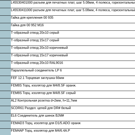
L45530401000 разъем для печатных плат, шаг 5.08мм, 4 полюса, горизонтальны
L45530411000 разъем для печатных плат, шаг 5.08мм, 4 полюса, горизонтальны
Гайка для крепления 00 935
Гайка для 00 952 M16
Т-образный отвод 20х10 серый
Т-образный отвод 15х17 серый
Т-образный отвод 20х10 коричневый
Т-образный отвод 15х17 коричневый
Т-образный отвод 20х10 RAL9016
Параллельный соединитель LP 6
FEF 12.1 Торцевая заглушка 66мм
FEM8S Торц. изолятор для M4/8.SF оранж.
FEM8S Торц. изолятор для M4/8.SF серый
AL2 Контрольная розетка d=2мм, h=11,7мм
SCDR61 Раздел. цепей для DR# белый
EL6 Соединитель для шинок BJM#
FEMAD3 Торц. изолятор для D1/5.ADO оранж
FEM4AP Торц. изолятор для M4/6.4A.P