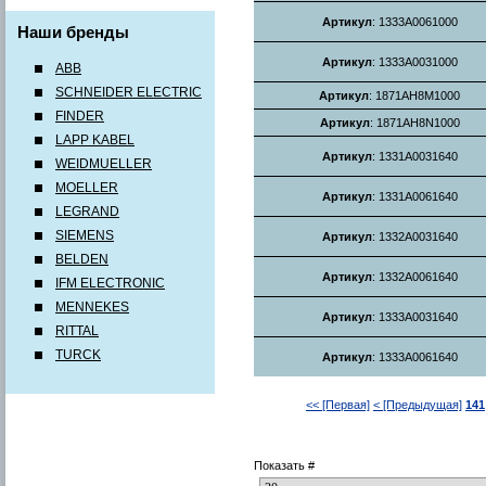
Артикул
: 1333A0061000
Наши бренды
Артикул
: 1333A0031000
ABB
SCHNEIDER ELECTRIC
Артикул
: 1871AH8M1000
FINDER
Артикул
: 1871AH8N1000
LAPP KABEL
Артикул
: 1331A0031640
WEIDMUELLER
MOELLER
Артикул
: 1331A0061640
LEGRAND
SIEMENS
Артикул
: 1332A0031640
BELDEN
Артикул
: 1332A0061640
IFM ELECTRONIC
MENNEKES
Артикул
: 1333A0031640
RITTAL
TURCK
Артикул
: 1333A0061640
<< [Первая]
< [Предыдущая]
141
Показать #