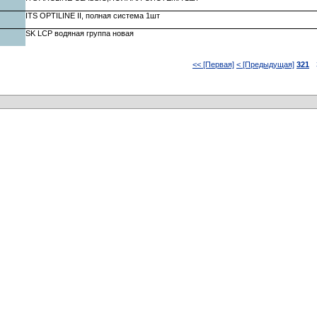
ITS OPTILINE II, полная система 1шт
SK LCP водяная группа новая
<< [Первая]
< [Предыдущая]
321