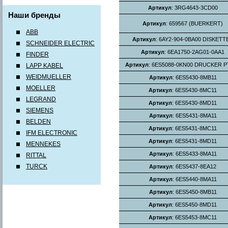
Артикул
: 3RG4643-3CD00
Наши бренды
Артикул
: 659567 (BUERKERT)
ABB
Артикул
: 6AY2-904-0BA00 DISKETT
SCHNEIDER ELECTRIC
Артикул
: 6EA1750-2AG01-0AA1
FINDER
Артикул
: 6ES5088-0KN00 DRUCKER P
LAPP KABEL
WEIDMUELLER
Артикул
: 6ES5430-8MB11
MOELLER
Артикул
: 6ES5430-8MC11
LEGRAND
Артикул
: 6ES5430-8MD11
SIEMENS
Артикул
: 6ES5431-8MA11
BELDEN
Артикул
: 6ES5431-8MC11
IFM ELECTRONIC
Артикул
: 6ES5431-8MD11
MENNEKES
Артикул
: 6ES5433-8MA11
RITTAL
TURCK
Артикул
: 6ES5437-8EA12
Артикул
: 6ES5440-8MA11
Артикул
: 6ES5450-8MB11
Артикул
: 6ES5450-8MD11
Артикул
: 6ES5453-8MC11