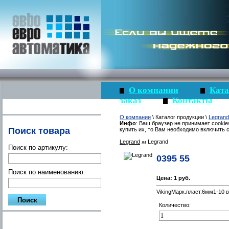
О компании
Ката
заказ
Контакты
О компании
\ Каталог продукции \
Legrand
Инфо
: Ваш браузер не принимает cookie
Поиск товара
купить их, то Вам необходимо включить c
Legrand
Legrand
Поиск по артикулу:
0395 55
Поиск по наименованию:
Цена:
1 руб.
VikingМарк.пласт.6мм1-10 в
Количество: