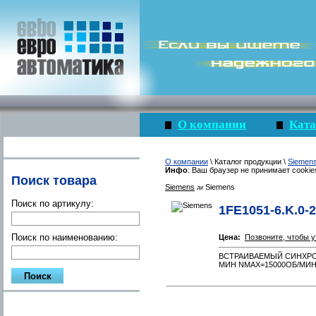
О компании
Ката
О компании
\ Каталог продукции \
Siemen
Инфо
: Ваш браузер не принимает cookie
Поиск товара
Siemens
Siemens
Поиск по артикулу:
1FE1051-6.K.0-2
Поиск по наименованию:
Цена:
Позвоните, чтобы у
ВСТРАИВАЕМЫЙ СИНХРОННЫ
МИН NMAX=15000ОБ/МИ