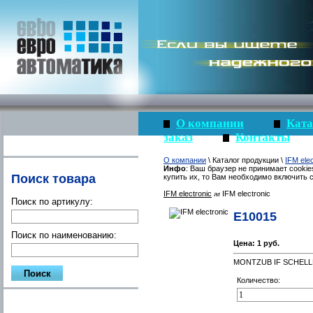
О компании
Ката
заказ
Контакты
О компании
\ Каталог продукции \
IFM elec
Инфо
: Ваш браузер не принимает cookie
Поиск товара
купить их, то Вам необходимо включить c
IFM electronic
IFM electronic
Поиск по артикулу:
E10015
Поиск по наименованию:
Цена:
1 руб.
MONTZUB IF SCHEL
Количество: