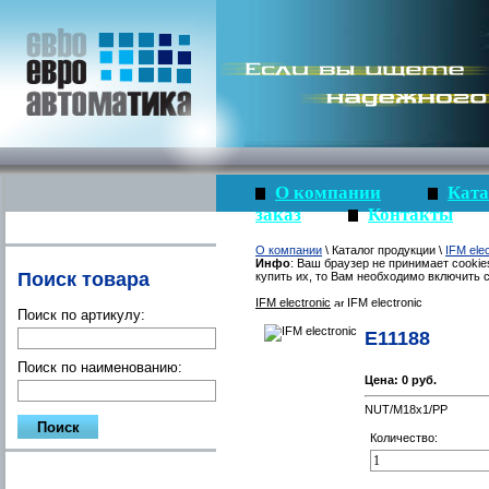
О компании
Ката
заказ
Контакты
О компании
\ Каталог продукции \
IFM elec
Инфо
: Ваш браузер не принимает cookie
Поиск товара
купить их, то Вам необходимо включить c
IFM electronic
IFM electronic
Поиск по артикулу:
E11188
Поиск по наименованию:
Цена:
0 руб.
NUT/M18x1/PP
Количество: