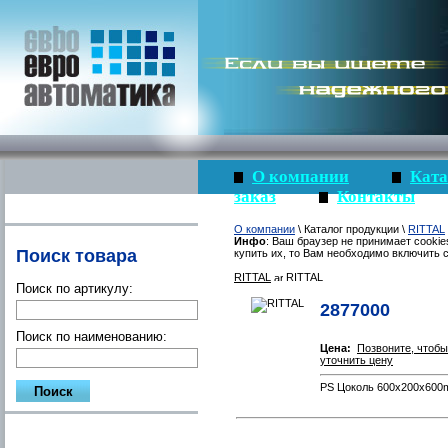
О компании
Ката
заказ
Контакты
О компании
\ Каталог продукции \
RITTAL
Инфо
: Ваш браузер не принимает cookie
Поиск товара
купить их, то Вам необходимо включить c
RITTAL
RITTAL
Поиск по артикулу:
2877000
Поиск по наименованию:
Цена:
Позвоните, чтобы
уточнить цену
PS Цоколь 600x200x600