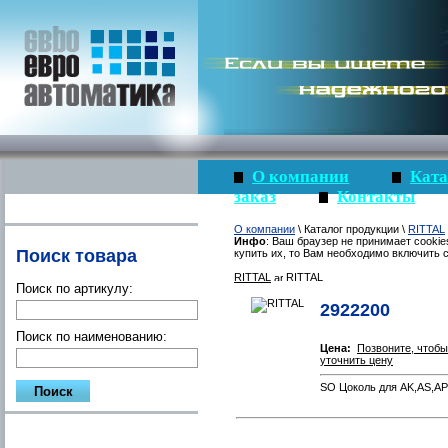
О компании
Ката
заказ
Контакты
О компании
\ Каталог продукции \
RITTAL
Инфо
: Ваш браузер не принимает cookie
Поиск товара
купить их, то Вам необходимо включить c
RITTAL
RITTAL
Поиск по артикулу:
2922200
Поиск по наименованию:
Цена:
Позвоните, чтобы
уточнить цену
SO Цоколь для AK,AS,A