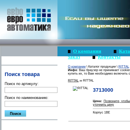
О компании
Ката
заказ
Контакты
О компании
\ Каталог продукции \
RITTAL
Инфо
: Ваш браузер не принимает cookie
Поиск товара
купить их, то Вам необходимо включить c
RITTAL
RITTAL
Поиск по артикулу:
3713000
Поиск по наименованию:
Цена:
Позвоните, чтобы
уточнить цену
Корпус 1BE