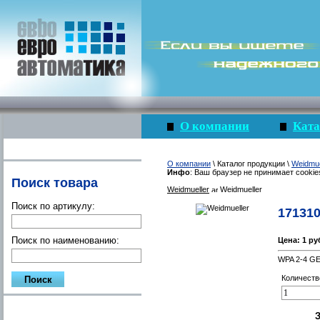
О компании
Ката
О компании
\ Каталог продукции \
Weidmue
Инфо
: Ваш браузер не принимает cookie
Поиск товара
Weidmueller
Weidmueller
Поиск по артикулу:
17131
Поиск по наименованию:
Цена:
1 ру
WPA 2-4 G
Количеств