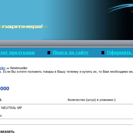
лог продукции
Поиск по сайту
Оформить 
ller
Weidmueller
s. Если Вы хотите положить товары в Вашу тележку и купить их, то Вам необходимо вк
0000
б.
Количество {штук} в упаковке:1
E NEUTRAL MP
о: