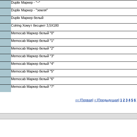
Duplix Маркер - "~"
Duplix Маркер - "земля"
Duplix Маркер белый
Colring Хомут бесцвет 3,5X180
Memocab Маркер белый "0"
Memocab Маркер белый "1"
Memocab Маркер белый "2"
Memocab Маркер белый "3"
Memocab Маркер белый "4"
Memocab Маркер белый "5"
Memocab Маркер белый "6"
Memocab Маркер белый "7"
<< [Первая]
< [Предыдущая]
1
2
3
4
5
6