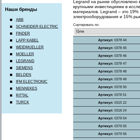
Legrand на рынке обусловлено в
крупными инвестициями в иссле
Наши бренды
материалов. Legrand – это 19%
электрооборудования и 15% рын
ABB
Сортировать по:
SCHNEIDER ELECTRIC
FINDER
LAPP KABEL
Артикул
: 0378 44
WEIDMUELLER
Артикул
: 0378 45
MOELLER
Артикул
: 0378 46
LEGRAND
Артикул
: 0378 47
SIEMENS
Артикул
: 0378 48
BELDEN
Артикул
: 0378 49
IFM ELECTRONIC
Артикул
: 0378 50
MENNEKES
Артикул
: 0378 51
RITTAL
TURCK
Артикул
: 0315 22
Артикул
: 0318 24
Артикул
: 0379 54
Артикул
: 0379 55
Артикул
: 0379 56