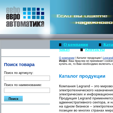
О компании
Ката
заказ
Контакты
О компании
\ Каталог продукции \
Legrand
Инфо
: Ваш браузер не принимает cookie
Поиск товара
купить их, то Вам необходимо включить c
Поиск по артикулу:
Каталог продукции
Поиск по наименованию:
Компания Legrand – это мирово
электротехнического назначени
электрических и информационн
Продукция Legrand применяется
административного сектора, и 
на одном бизнесе – электротех
позиции во многих странах мир