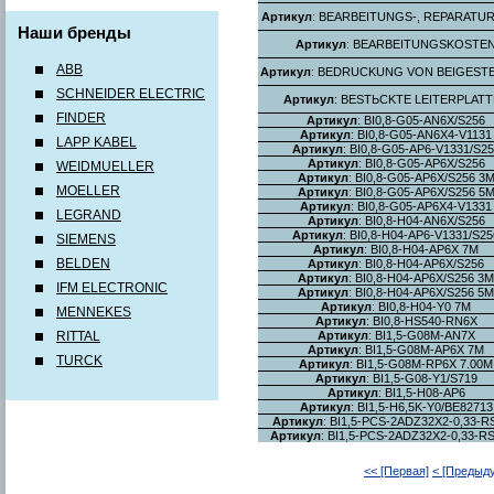
Артикул
: BEARBEITUNGS-, REPARATUR
Наши бренды
Артикул
: BEARBEITUNGSKOSTE
ABB
Артикул
: BEDRUCKUNG VON BEIGEST
SCHNEIDER ELECTRIC
Артикул
: BESTЬCKTE LEITERPLAT
FINDER
Артикул
: BI0,8-G05-AN6X/S256
Артикул
: BI0,8-G05-AN6X4-V1131
LAPP KABEL
Артикул
: BI0,8-G05-AP6-V1331/S25
Артикул
: BI0,8-G05-AP6X/S256
WEIDMUELLER
Артикул
: BI0,8-G05-AP6X/S256 3
MOELLER
Артикул
: BI0,8-G05-AP6X/S256 5
Артикул
: BI0,8-G05-AP6X4-V1331
LEGRAND
Артикул
: BI0,8-H04-AN6X/S256
Артикул
: BI0,8-H04-AP6-V1331/S25
SIEMENS
Артикул
: BI0,8-H04-AP6X 7M
BELDEN
Артикул
: BI0,8-H04-AP6X/S256
Артикул
: BI0,8-H04-AP6X/S256 3M
IFM ELECTRONIC
Артикул
: BI0,8-H04-AP6X/S256 5M
Артикул
: BI0,8-H04-Y0 7M
MENNEKES
Артикул
: BI0,8-HS540-RN6X
RITTAL
Артикул
: BI1,5-G08M-AN7X
Артикул
: BI1,5-G08M-AP6X 7M
TURCK
Артикул
: BI1,5-G08M-RP6X 7.00M
Артикул
: BI1,5-G08-Y1/S719
Артикул
: BI1,5-H08-AP6
Артикул
: BI1,5-H6,5K-Y0/BE82713
Артикул
: BI1,5-PCS-2ADZ32X2-0,33-
Артикул
: BI1,5-PCS-2ADZ32X2-0,33-R
<< [Первая]
< [Предыд