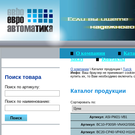
О компании
Ката
заказ
Контакты
О компании
\ Каталог продукции \
Turck
Инфо
: Ваш браузер не принимает cookie
Поиск товара
купить их, то Вам необходимо включить c
Поиск по артикулу:
Каталог продукции
Поиск по наименованию:
Сортировать по:
Артикул
: ASI-PM21-VB1
Артикул
: BC10-P30SR-VN4X2/S58
Артикул
: BC20-CP40-VP4X2-H114