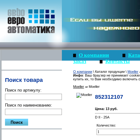
О компании
Ката
заказ
Контакты
О компании
\ Каталог продукции \
Moeller
Инфо
: Ваш браузер не принимает cookie
Поиск товара
купить их, то Вам необходимо включить c
Moeller
Moeller
Поиск по артикулу:
852312107
Поиск по наименованию:
Цена:
13 руб.
D II - 25A
Количество: