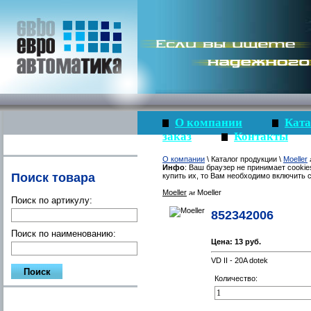
О компании
Ката
заказ
Контакты
О компании
\ Каталог продукции \
Moeller
Инфо
: Ваш браузер не принимает cookie
Поиск товара
купить их, то Вам необходимо включить c
Moeller
Moeller
Поиск по артикулу:
852342006
Поиск по наименованию:
Цена:
13 руб.
VD II - 20A dotek
Количество: