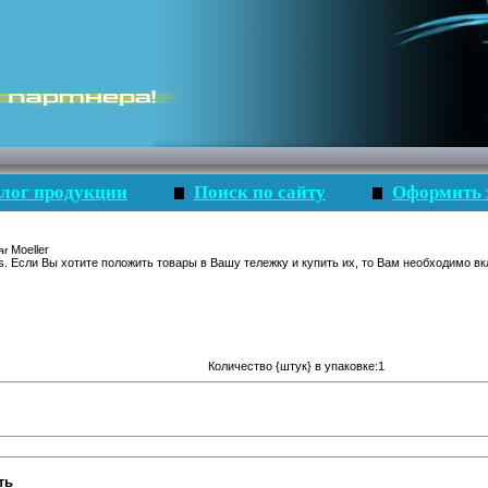
лог продукции
Поиск по сайту
Оформить 
Moeller
s. Если Вы хотите положить товары в Вашу тележку и купить их, то Вам необходимо вк
Количество {штук} в упаковке:1