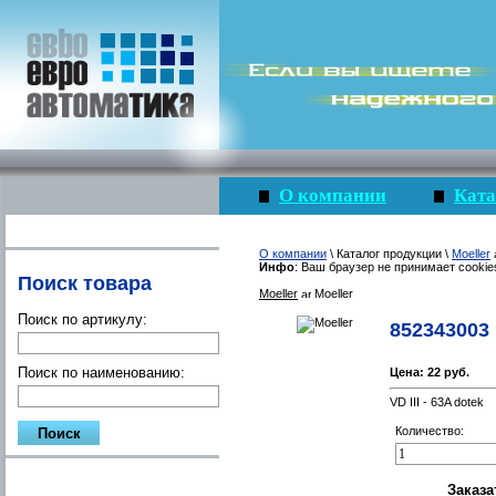
О компании
Ката
О компании
\ Каталог продукции \
Moeller
Инфо
: Ваш браузер не принимает cookie
Поиск товара
Moeller
Moeller
Поиск по артикулу:
852343003
Поиск по наименованию:
Цена:
22 руб.
VD III - 63A dotek
Количество: