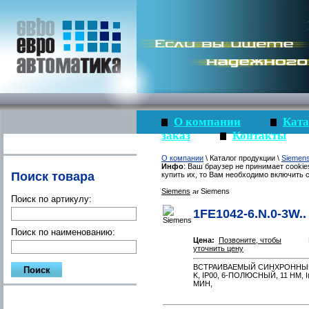
О компании
Ката
заказ
Контакты
О компании
\ Каталог продукции \
Siemen
Инфо
: Ваш браузер не принимает cookie
Поиск товара
купить их, то Вам необходимо включить c
Siemens
Siemens
Поиск по артикулу:
1FE1042-6.N.0-3W..
Поиск по наименованию:
Цена:
Позвоните, чтобы
уточнить цену
ВСТРАИВАЕМЫЙ СИНХРОННЫЙ 
K, IP00, 6-ПОЛЮСНЫЙ, 11 НМ, I
МИН,