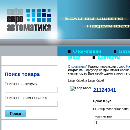
О компании
Ката
заказ
Контакты
О компании
\ Каталог продукции \
Lapp Ka
Инфо
: Ваш браузер не принимает cookie
Поиск товара
купить их, то Вам необходимо включить c
Lapp Kabel
Lapp Kabel
Поиск по артикулу:
21124041
Поиск по наименованию:
Цена:
0 руб.
FC Strip Messerkassette
Количество: