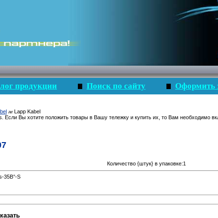
лог продукции
Поиск по сайту
Оформить 
bel
Lapp Kabel
s. Если Вы хотите положить товары в Вашу тележку и купить их, то Вам необходимо вк
07
Количество {штук} в упаковке:1
s-35В°-S