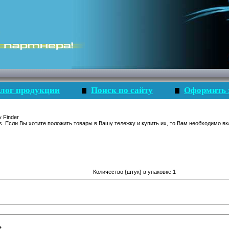
лог продукции
Поиск по сайту
Оформить 
Finder
s. Если Вы хотите положить товары в Вашу тележку и купить их, то Вам необходимо вк
Количество {штук} в упаковке:1