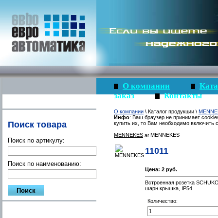
О компании
Ката
заказ
Контакты
О компании
\ Каталог продукции \
MENNE
Инфо
: Ваш браузер не принимает cookie
Поиск товара
купить их, то Вам необходимо включить c
MENNEKES
MENNEKES
Поиск по артикулу:
11011
Поиск по наименованию:
Цена:
2 руб.
Встроенная розетка SCHUKO
шарн.крышка, IP54
Количество: