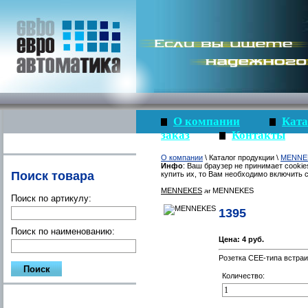
О компании
Ката
заказ
Контакты
О компании
\ Каталог продукции \
MENNE
Инфо
: Ваш браузер не принимает cookie
Поиск товара
купить их, то Вам необходимо включить c
MENNEKES
MENNEKES
Поиск по артикулу:
1395
Поиск по наименованию:
Цена:
4 руб.
Розетка CEE-типа встраи
Количество: