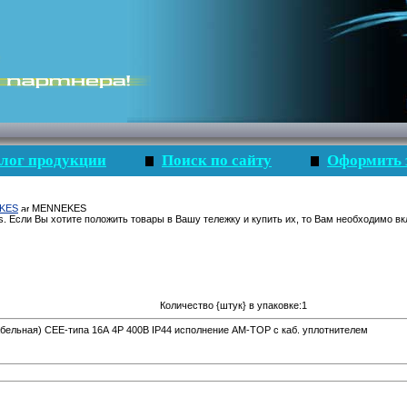
лог продукции
Поиск по сайту
Оформить 
KES
MENNEKES
s. Если Вы хотите положить товары в Вашу тележку и купить их, то Вам необходимо вк
Количество {штук} в упаковке:1
абельная) CEE-типа 16А 4Р 400В IP44 исполнение AM-TOP с каб. уплотнителем