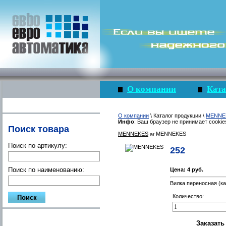
О компании
Ката
О компании
\ Каталог продукции \
MENNE
Инфо
: Ваш браузер не принимает cookie
Поиск товара
MENNEKES
MENNEKES
Поиск по артикулу:
252
Поиск по наименованию:
Цена:
4 руб.
Вилка переносная (к
Количество: