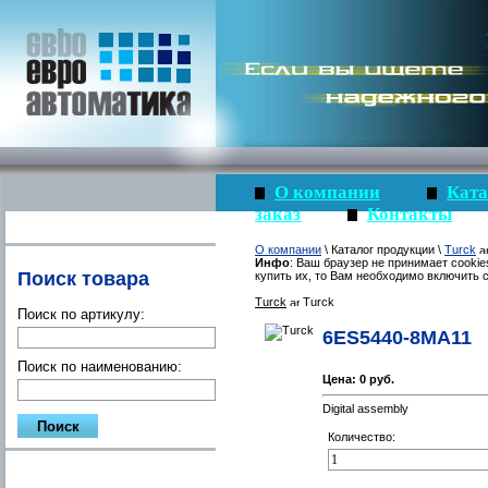
О компании
Ката
заказ
Контакты
О компании
\ Каталог продукции \
Turck
Инфо
: Ваш браузер не принимает cookie
Поиск товара
купить их, то Вам необходимо включить c
Turck
Turck
Поиск по артикулу:
6ES5440-8MA11
Поиск по наименованию:
Цена:
0 руб.
Digital assembly
Количество: