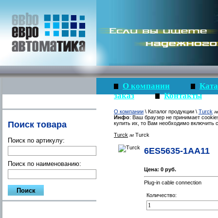
О компании
Ката
заказ
Контакты
О компании
\ Каталог продукции \
Turck
Инфо
: Ваш браузер не принимает cookie
Поиск товара
купить их, то Вам необходимо включить c
Turck
Turck
Поиск по артикулу:
6ES5635-1AA11
Поиск по наименованию:
Цена:
0 руб.
Plug-in cable connection
Количество: